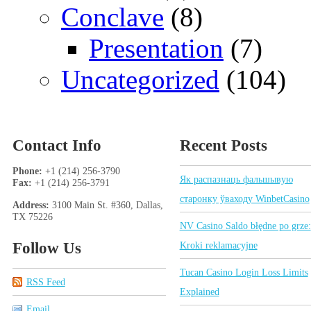
Conclave
(8)
Presentation
(7)
Uncategorized
(104)
Contact Info
Recent Posts
Phone:
+1 (214) 256-3790
Як распазнаць фальшывую
Fax:
+1 (214) 256-3791
старонку ўваходу WinbetCasino
Address:
3100 Main St. #360, Dallas,
TX 75226
NV Casino Saldo błędne po grze:
Follow Us
Kroki reklamacyjne
Tucan Casino Login Loss Limits
RSS Feed
Explained
Email