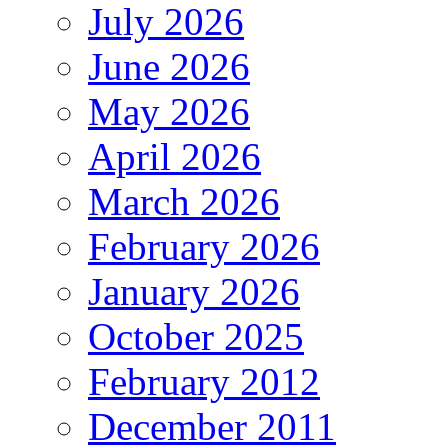
July 2026
June 2026
May 2026
April 2026
March 2026
February 2026
January 2026
October 2025
February 2012
December 2011