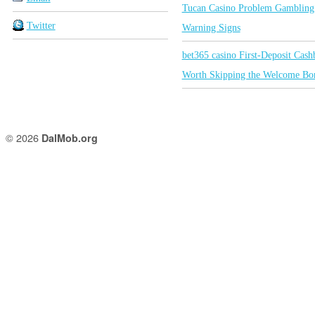
Tucan Casino Problem Gambling
Twitter
Warning Signs
bet365 casino First-Deposit Cash
Worth Skipping the Welcome Bo
© 2026
DalMob.org